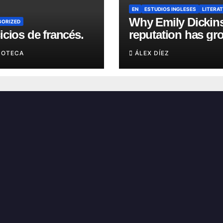
EN
ESTUDIOS INGLESES
LITERA
Why Emily Dickin
GORIZED
icios de francés.
reputation has gr
in recent years?
UOTECA
ÁLEX DÍEZ