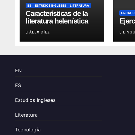
ES
ESTUDIOS INGLESES
LITERATURA
Características de la
UNCATE
literatura helenística
Ejerc
ÁLEX DÍEZ
LING
EN
ES
Estudios Ingleses
Literatura
Tecnología