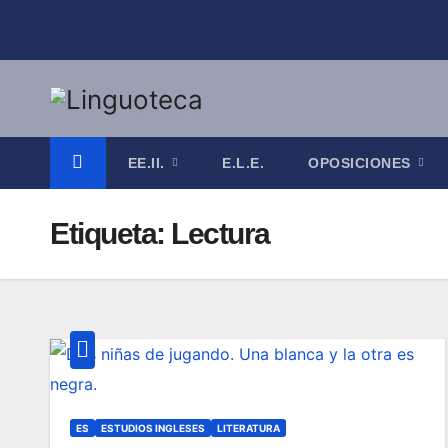
Saltar
al
contenido
EE.II.
E.L.E.
OPOSICIONES
Etiqueta:
Lectura
ES
ESTUDIOS INGLESES
LITERATURA