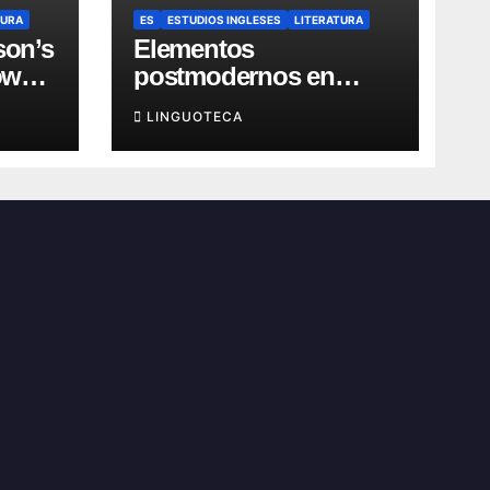
TURA
ES
ESTUDIOS INGLESES
LITERATURA
son’s
Elementos
own
postmodernos en
“Recitatif” de Toni
LINGUOTECA
Morrison