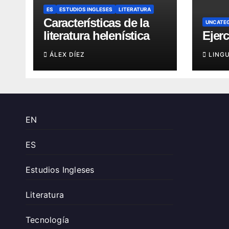
ES
ESTUDIOS INGLESES
LITERATURA
Características de la
UNCATE
literatura helenística
Ejerc
ÁLEX DÍEZ
LING
EN
ES
Estudios Ingleses
Literatura
Tecnología