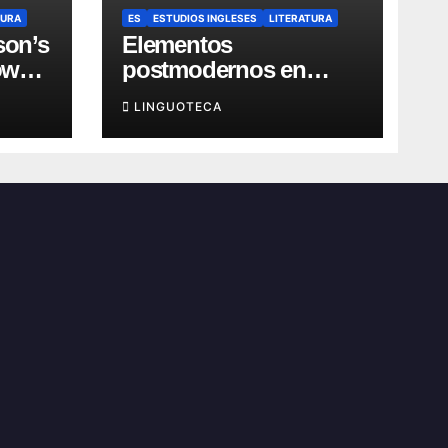
TURA
ES
ESTUDIOS INGLESES
LITERATURA
son’s
Elementos
own
postmodernos en
“Recitatif” de Toni
LINGUOTECA
Morrison