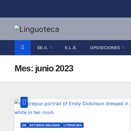
Saltar
al
contenido
EE.II.
E.L.E.
OPOSICIONES
Mes:
junio 2023
EN
ESTUDIOS INGLESES
LITERATURA