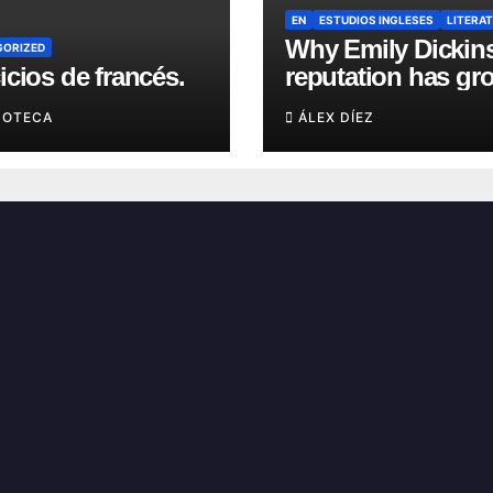
EN
ESTUDIOS INGLESES
LITERA
Why Emily Dickin
GORIZED
icios de francés.
reputation has gr
in recent years?
UOTECA
ÁLEX DÍEZ