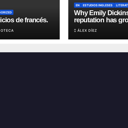
EN
ESTUDIOS INGLESES
LITERA
Why Emily Dickin
GORIZED
icios de francés.
reputation has gr
in recent years?
UOTECA
ÁLEX DÍEZ