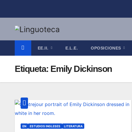
Saltar
al
contenido
EE.II.
E.L.E.
OPOSICIONES
Etiqueta:
Emily Dickinson
EN
ESTUDIOS INGLESES
LITERATURA