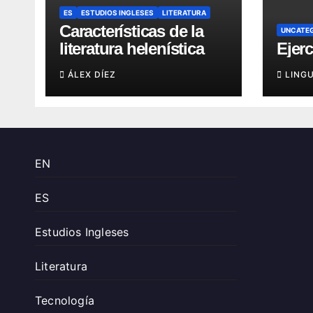
ES
ESTUDIOS INGLESES
LITERATURA
Características de la
UNCATE
literatura helenística
Ejerc
ÁLEX DÍEZ
LING
EN
ES
Estudios Ingleses
Literatura
Tecnología