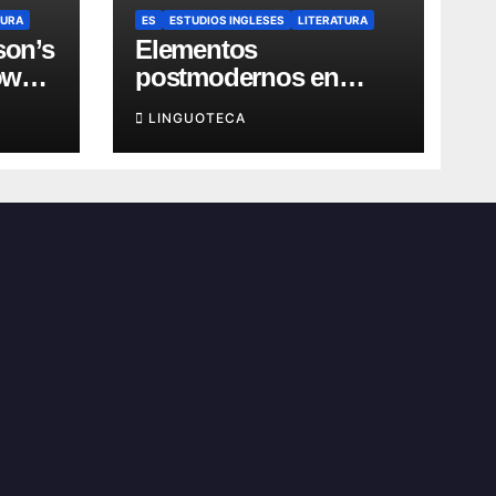
TURA
ES
ESTUDIOS INGLESES
LITERATURA
son’s
Elementos
own
postmodernos en
“Recitatif” de Toni
LINGUOTECA
Morrison